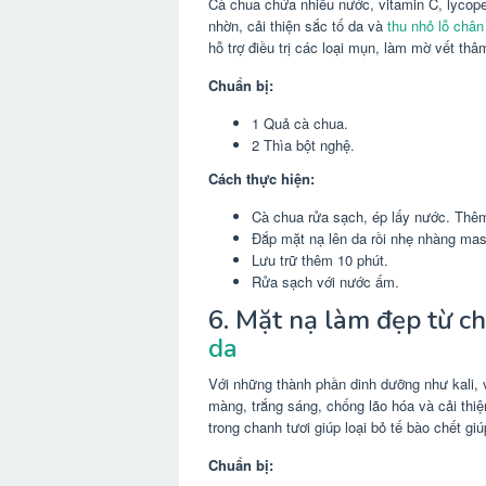
Cà chua chứa nhiều nước, vitamin C, lycop
nhờn, cải thiện sắc tố da và
thu nhỏ lỗ chân
hỗ trợ điều trị các loại mụn, làm mờ vết thâ
Chuẩn bị:
1 Quả cà chua.
2 Thìa bột nghệ.
Cách thực hiện:
Cà chua rửa sạch, ép lấy nước. Thêm
Đắp mặt nạ lên da rồi nhẹ nhàng mas
Lưu trữ thêm 10 phút.
Rửa sạch với nước ấm.
6. Mặt nạ làm đẹp từ c
da
Với những thành phần dinh dưỡng như kali, v
màng, trắng sáng, chống lão hóa và cải thiê
trong chanh tươi giúp loại bỏ tế bào chết g
Chuẩn bị: