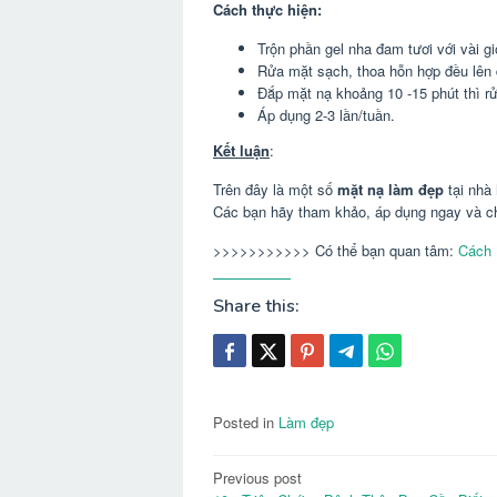
Cách thực hiện:
Trộn phần gel nha đam tươi với vài g
Rửa mặt sạch, thoa hỗn hợp đều lên 
Đắp mặt nạ khoảng 10 -15 phút thì r
Áp dụng 2-3 lần/tuần.
Kết luận
:
Trên đây là một số
mặt nạ làm đẹp
tại nhà
Các bạn hãy tham khảo, áp dụng ngay và ch
>>>>>>>>>>> Có thể bạn quan tâm:
Cách 
Share this:
Posted in
Làm đẹp
Post
Previous post