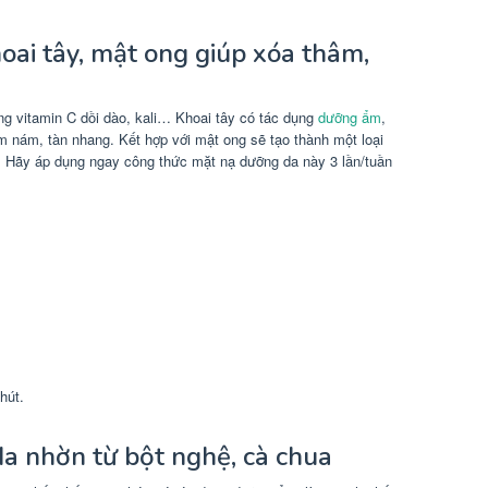
oai tây, mật ong giúp xóa thâm,
g vitamin C dồi dào, kali… Khoai tây có tác dụng
dưỡng ẩm
,
âm nám, tàn nhang. Kết hợp với mật ong sẽ tạo thành một loại
 Hãy áp dụng ngay công thức mặt nạ dưỡng da này 3 lần/tuần
hút.
da nhờn từ bột nghệ, cà chua