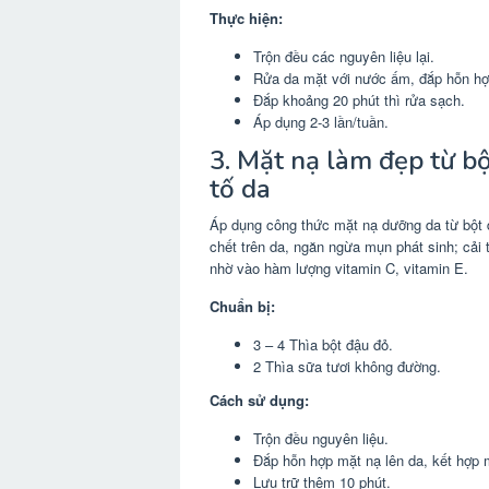
Thực hiện:
Trộn đều các nguyên liệu lại.
Rửa da mặt với nước ấm, đắp hỗn hợ
Đắp khoảng 20 phút thì rửa sạch.
Áp dụng 2-3 lần/tuần.
3. Mặt nạ làm đẹp từ bột
tố da
Áp dụng công thức mặt nạ dưỡng da từ bột đ
chết trên da, ngăn ngừa mụn phát sinh; cải t
nhờ vào hàm lượng vitamin C, vitamin E.
Chuẩn bị:
3 – 4 Thìa bột đậu đỏ.
2 Thìa sữa tươi không đường.
Cách sử dụng:
Trộn đều nguyên liệu.
Đắp hỗn hợp mặt nạ lên da, kết hợp 
Lưu trữ thêm 10 phút.