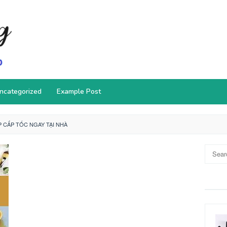
ncategorized
Example Post
P CẤP TỐC NGAY TẠI NHÀ
Search
for: