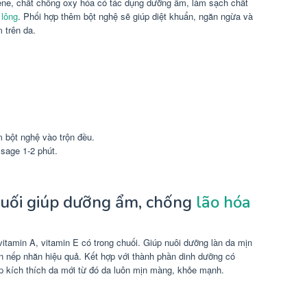
ene, chất chống oxy hóa có tác dụng dưỡng ẩm, làm sạch chất
 lông
. Phối hợp thêm bột nghệ sẽ giúp diệt khuẩn, ngăn ngừa và
m trên da.
 bột nghệ vào trộn đều.
sage 1-2 phút.
huối giúp dưỡng ẩm, chống
lão hóa
itamin A, vitamin E có trong chuối. Giúp nuôi dưỡng làn da mịn
̣n nếp nhăn hiệu quả. Kết hợp với thành phần dinh dưỡng có
iúp kích thích da mới từ đó da luôn mịn màng, khỏe mạnh.