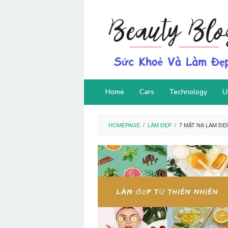
Skip
to
content
Home
Cars
Technology
U
HOMEPAGE
/
LÀM ĐẸP
/
7 MẶT NẠ LÀM ĐẸ