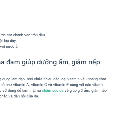
c cốt chanh vào trộn đều.
ột lớp dày.
 với nước ấm.
nha đam giúp dưỡng ẩm, giảm nếp
g dụng làm đẹp, nhớ chứa nhiều các loại vitamin và khoáng chất
thể như vitamin A, vitamin C và vitamin E cùng với các vitamin
ợc sử dụng để làm mặt nạ
chăm sóc da
sẽ giúp giữ ẩm, giảm nếp
 chắc và đàn hồi của da.