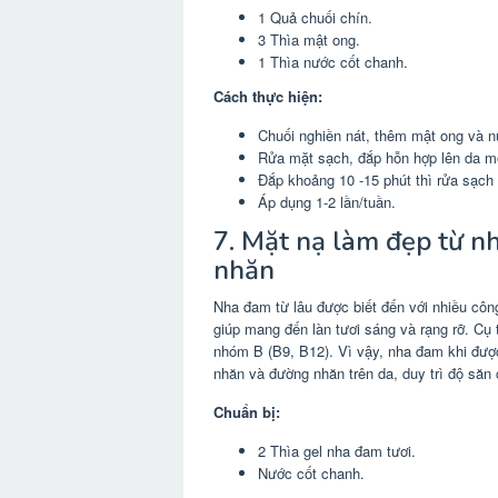
1 Quả chuối chín.
3 Thìa mật ong.
1 Thìa nước cốt chanh.
Cách thực hiện:
Chuối nghiền nát, thêm mật ong và nướ
Rửa mặt sạch, đắp hỗn hợp lên da m
Đắp khoảng 10 -15 phút thì rửa sạch
Áp dụng 1-2 lần/tuần.
7. Mặt nạ làm đẹp từ 
nhăn
Nha đam từ lâu được biết đến với nhiều côn
giúp mang đến làn tươi sáng và rạng rỡ. Cụ 
nhóm B (B9, B12). Vì vậy, nha đam khi đư
nhăn và đường nhăn trên da, duy trì độ săn
Chuẩn bị:
2 Thìa gel nha đam tươi.
Nước cốt chanh.