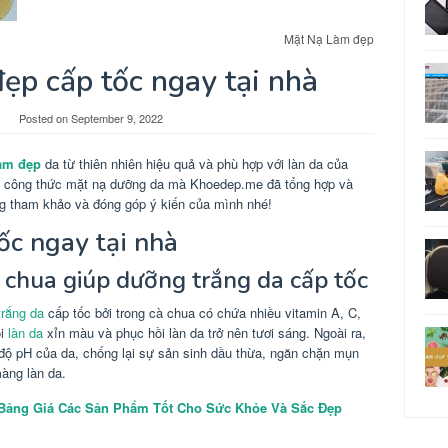
Mặt Nạ Làm đẹp
ẹp cấp tốc ngay tại nhà
Posted on
September 9, 2022
àm đẹp
da từ thiên nhiên hiệu quả và phù hợp với làn da của
c công thức mặt nạ dưỡng da mà Khoedep.me đã tổng hợp và
ùng tham khảo và đóng góp ý kiến của mình nhé!
ốc ngay tại nhà
à chua giúp dưỡng trắng da cấp tốc
trắng da
cấp tốc bởi trong cà chua có chứa nhiều vitamin A, C,
ổi
làn da
xỉn màu và phục hồi làn da trở nên tươi sáng. Ngoài ra,
độ pH của da, chống lại sự sản sinh dầu thừa, ngăn chặn mụn
màng làn da.
Bảng Giá Các Sản Phẩm Tốt Cho Sức Khỏe Và Sắc Đẹp