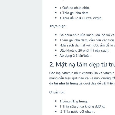
1 Quả cà chua chín.
1 Thìa gel nha đam.
1 Thìa dầu ô liu Extra Virgin.
Thực hiện:
Cà chua chín rửa sạch, loại bỏ vỏ và
Thêm gel nha đam, dầu oliu vào trộn
Rửa sạch da mặt với nước ấm để lỗ c
Đắp khoảng 20 phút thì rửa sạch.
Áp dụng 2-3 lần/tuần.
2. Mặt nạ làm đẹp từ t
Các loại vitamin như: vitamin B6 và vitami
mang đến hiệu quả bảo vệ và nuôi dưỡng trắ
da tại nhà
từ trứng gà dưới đây để cải thiện
Chuẩn bị:
1 Lòng trắng trứng.
1 Thìa sữa chua không đường.
½ Thìa nước cốt chanh.