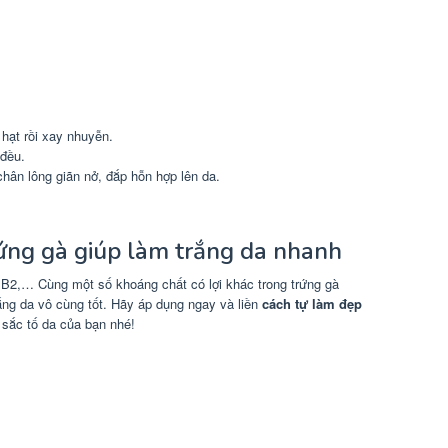
 hạt rồi xay nhuyễn.
 đều.
hân lông giãn nở, đắp hỗn hợp lên da.
rứng gà giúp làm trắng da nhanh
n B2,… Cùng một số khoáng chất có lợi khác trong trứng gà
ng da vô cùng tốt. Hãy áp dụng ngay và liền
cách tự làm đẹp
 sắc tố da của bạn nhé!